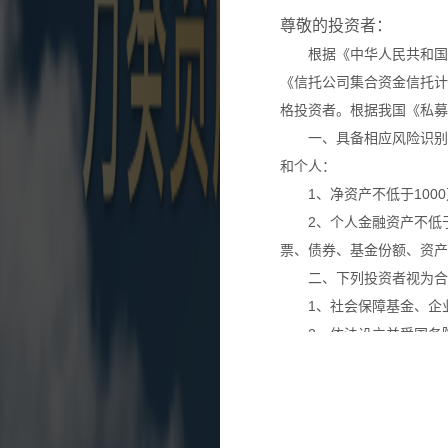
尊敬的投资者：
根据《中华人民共和国
《信托公司集合资金信托计
格投资者。根据我国《私募
一、具备相应风险识别
和个人：
1、净资产不低于100
2、个人金融资产不低
票、债券、基金份额、资产
二、下列投资者视为合
1、社会保障基金、企
2、依法设立并受国务
3、投资于所管理私募
4、中国证监会规定的
本网站所载的各种信息
议。投资者应仔细审阅相关