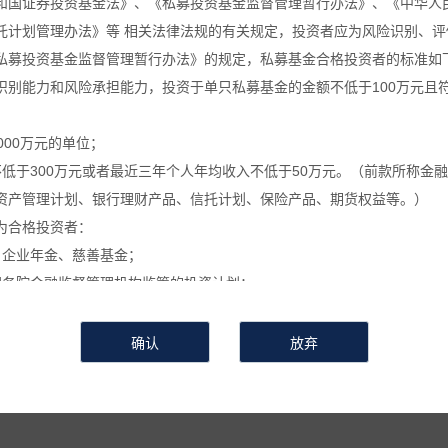
和国证券投资基金法》、《私募投资基金监督管理暂行办法》、《中华人
托计划管理办法》等 相关法律法规的有关规定，投资者应为风险识别、评
葵公告
万葵新闻
万葵分享
万葵
私募投资基金监督管理暂行办法》的规定，私募基金合格投资者的标准如
识别能力和风险承担能力，投资于单只私募基金的金额不低于100万元且
关于私募基金进行关联交易的告知函
000万元的单位；
不低于300万元或者最近三年个人年均收入不低于50万元。（前款所称金
时间：2025-08-28
来源 :
作者 :
浏览次数：598
资产管理计划、银行理财产品、信托计划、保险产品、期货权益等。）
关于私募基金进行关联交易的告知函
为合格投资者：
、企业年金、慈善基金；
按照本基金合同约定进行关联交易，具体事项为
国务院金融监督管理机构监管的投资计划；
私募基金的私募基金管理人及其从业人员；
证券投资
基金
】
。
定的其他投资者。
利用关联交易进行利益输送、内幕交易和操作市场等违法违规活动的关联
信息和数据等仅供参考, 并不构成广告或销售要约, 或买入任何证券、基
或操作市场等违法违规活动，在运用本基金财产进行上述关联交易时，遵
相关金融产品的合同文件等以了解其风险因素, 或寻求专业的投资顾问的
会有较大的波动, 并可能在短时间内大幅下跌, 并造成投资者损失部分或