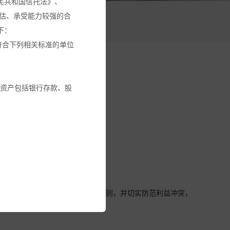
民共和国信托法》、
估、承受能力较强的合
活动
下：
符合下列相关标准的单位
融资产包括银行存款、股
交易回避机制。
金或其它投资工具的建
循本基金份额持有人利益优先的原则，并切实防范利益冲突，
建议。
全部投资金额。您应确保