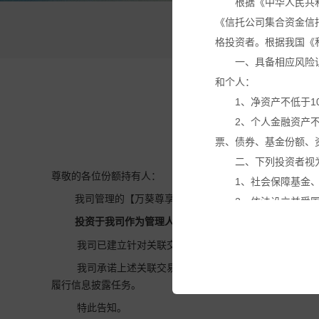
根据《中华人民共
《信托公司集合资金信
万
格投资者。根据我国《
一、具备相应风险
和个人：
1、净资产不低于1
2、个人金融资产
票、债券、基金份额、
二、下列投资者视
尊敬的各位份额持有人：
1、社会保障基金
我司管理的【万葵尊享33号家族私募证券投资基金】拟
2、依法设立并受
3、投资于所管理
投资于我司作为管理人的【
万葵聚富湾128号家族私募
4、中国证监会规
我司已建立针对关联交易的特殊决策机制，已建立不得
本网站所载的各种
我司承诺上述关联交易事项不存在利益输送、内幕交易
议。投资者应仔细审阅
履行信息披露任务。
基金产品净值可能
特此告知。