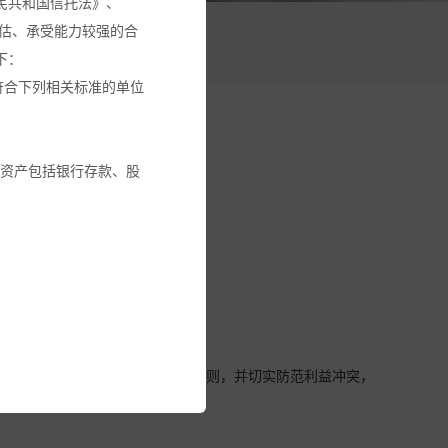
民共和国信托法》、
估、承受能力较强的合
活动
下：
符合下列相关标准的单位
融资产包括银行存款、股
交易回避机制。
金或其它投资工具的建
循本基金份额持有人利益优先的原则，并切实防范利益冲突，
建议。
全部投资金额。您应确保