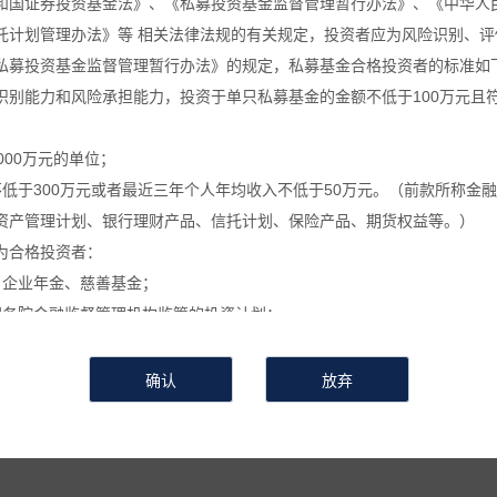
和国证券投资基金法》、《私募投资基金监督管理暂行办法》、《中华人
托计划管理办法》等 相关法律法规的有关规定，投资者应为风险识别、评
葵公告
万葵新闻
万葵分享
万葵
私募投资基金监督管理暂行办法》的规定，私募基金合格投资者的标准如
识别能力和风险承担能力，投资于单只私募基金的金额不低于100万元且
关于私募基金进行关联交易的告知函
000万元的单位；
不低于300万元或者最近三年个人年均收入不低于50万元。（前款所称金
时间：2024-10-10
来源 :
作者 :
浏览次数：794
资产管理计划、银行理财产品、信托计划、保险产品、期货权益等。）
关于私募基金进行关联交易的告知函
为合格投资者：
、企业年金、慈善基金；
拟按照本基金合同约定进行关联交易，具体事项为
国务院金融监督管理机构监管的投资计划；
私募基金的私募基金管理人及其从业人员；
证券投资基金
】
。
定的其他投资者。
利用关联交易进行利益输送、内幕交易和操作市场等违法违规活动的关联
信息和数据等仅供参考, 并不构成广告或销售要约, 或买入任何证券、基
或操作市场等违法违规活动，在运用本基金财产进行上述关联交易时，遵
相关金融产品的合同文件等以了解其风险因素, 或寻求专业的投资顾问的
会有较大的波动, 并可能在短时间内大幅下跌, 并造成投资者损失部分或