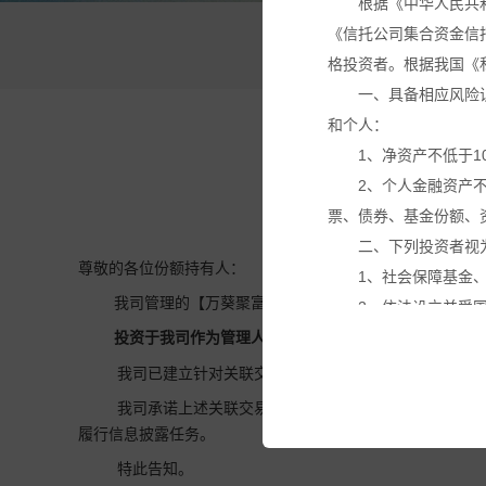
根据《中华人民共
《信托公司集合资金信
万
格投资者。根据我国《
一、具备相应风险
和个人：
1、净资产不低于1
2、个人金融资产
票、债券、基金份额、
二、下列投资者视
尊敬的各位份额持有人：
1、社会保障基金
我司管理的【万葵聚富湾2号家族私募证券投资基金】
2、依法设立并受
3、投资于所管理
投资于我司作为管理人的【
万葵聚富湾115号家族
私募
4、中国证监会规
我司已建立针对关联交易的特殊决策机制，已建立不得
本网站所载的各种
我司承诺上述关联交易事项不存在利益输送、内幕交易
议。投资者应仔细审阅
履行信息披露任务。
基金产品净值可能
特此告知。