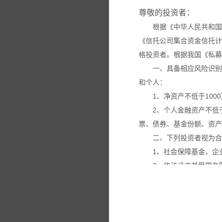
尊敬的投资者：
根据《中华人民共和国
《信托公司集合资金信托计
格投资者。根据我国《私募
一、具备相应风险识别
和个人：
1、净资产不低于100
2、个人金融资产不低
票、债券、基金份额、资产
二、下列投资者视为合
1、社会保障基金、企
2、依法设立并受国务
3、投资于所管理私募
4、中国证监会规定的
本网站所载的各种信息
议。投资者应仔细审阅相关