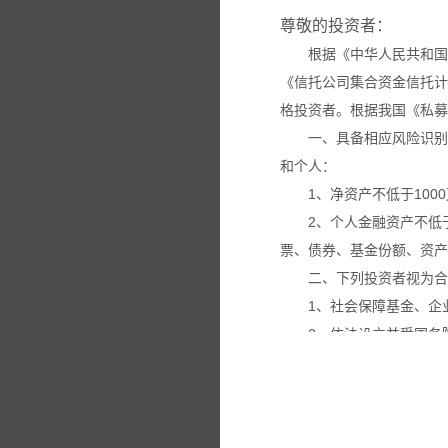
尊敬的投资者：
根据《中华人民共和国
《信托公司集合资金信托计
格投资者。根据我国《私募
一、具备相应风险识别
和个人：
1、净资产不低于100
2、个人金融资产不低
票、债券、基金份额、资产
二、下列投资者视为合
1、社会保障基金、企
2、依法设立并受国务
3、投资于所管理私募
4、中国证监会规定的
本网站所载的各种信息
议。投资者应仔细审阅相关