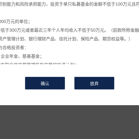
识别能力和风险承担能力，投资于单只私募基金的金额不低于100万元且
葵公告
万葵新闻
万葵分享
万葵
000万元的单位；
不低于300万元或者最近三年个人年均收入不低于50万元。（前款所称金
关于万葵稳健18号私募证券投资基金分红的公
资产管理计划、银行理财产品、信托计划、保险产品、期货权益等。）
为合格投资者：
时间：2020-07-13
来源 :
作者 :
浏览次数：1206
、企业年金、慈善基金；
国务院金融监督管理机构监管的投资计划；
私募基金的私募基金管理人及其从业人员；
“本基金”）的管理人，根据《万葵稳健18号私募证券投资基金基金合同
定的其他投资者。
信息和数据等仅供参考, 并不构成广告或销售要约, 或买入任何证券、基
相关金融产品的合同文件等以了解其风险因素, 或寻求专业的投资顾问的
会有较大的波动, 并可能在短时间内大幅下跌, 并造成投资者损失部分或
要。如有怀疑, 请咨询按中国内地法规注册的专业分析师的意见, 并要
。
其收益存在涨跌变动, 而过往的产品业绩数据并不预示其未来的表现, 投