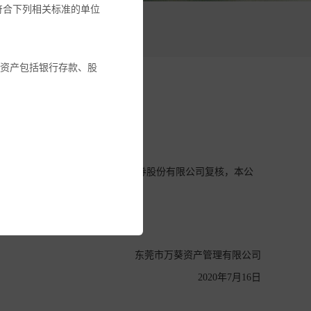
符合下列相关标准的单位
活动
融资产包括银行存款、股
告
》的约定，经本基金的托管人光大证券股份有限公司复核，本公
金或其它投资工具的建
建议。
全部投资金额。您应确保
东莞市万葵资产管理有限公司
求其确认有关投资产品适
2020年7月16日
资者不应依赖本网站所提