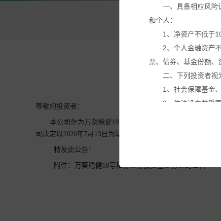
一、具备相应风险
和个人：
万
1、净资产不低于1
2、个人金融资产
票、债券、基金份额、
二、下列投资者视
1、社会保障基金
2、依法设立并受
尊敬的投资者：
3、投资于所管理
本公司作为万葵稳健18号私募证券投资基金（以下简称
4、中国证监会规
司决定以2020年7月13日为基准日进行收益分配。
本网站所载的各种
特发此公告！
议。投资者应仔细审阅
附件：
万葵稳健18号私募证券投资基金分红的公告
基金产品净值可能
有关投资产品适合您的需
合并符合您的投资目标
投资产品的价格及