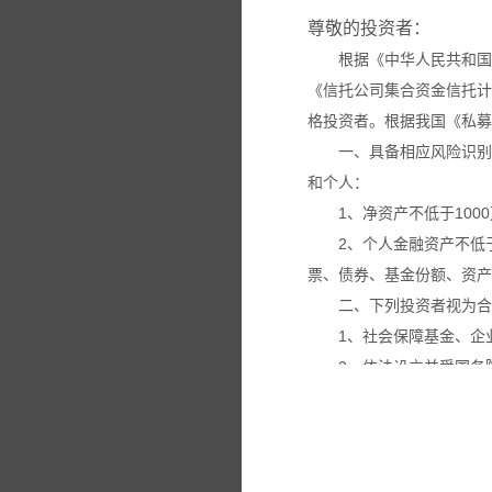
尊敬的投资者：
根据《中华人民共和国
《信托公司集合资金信托计
格投资者。根据我国《私募
一、具备相应风险识别
和个人：
1、净资产不低于100
2、个人金融资产不低
票、债券、基金份额、资产
二、下列投资者视为合
1、社会保障基金、企
2、依法设立并受国务
3、投资于所管理私募
4、中国证监会规定的
本网站所载的各种信息
议。投资者应仔细审阅相关