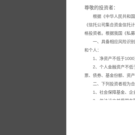
尊敬的投资者：
根据《中华人民共和国
《信托公司集合资金信托计
格投资者。根据我国《私募
一、具备相应风险识别
和个人：
1、净资产不低于100
2、个人金融资产不低
票、债券、基金份额、资产
二、下列投资者视为合
1、社会保障基金、企
2、依法设立并受国务
3、投资于所管理私募
4、中国证监会规定的
本网站所载的各种信息
议。投资者应仔细审阅相关