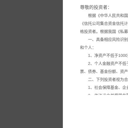
尊敬的投资者：
根据《中华人民共和国
《信托公司集合资金信托计
格投资者。根据我国《私募
一、具备相应风险识别
和个人：
1、净资产不低于100
2、个人金融资产不低
票、债券、基金份额、资产
二、下列投资者视为合
1、社会保障基金、企
2、依法设立并受国务
3、投资于所管理私募
4、中国证监会规定的
本网站所载的各种信息
议。投资者应仔细审阅相关