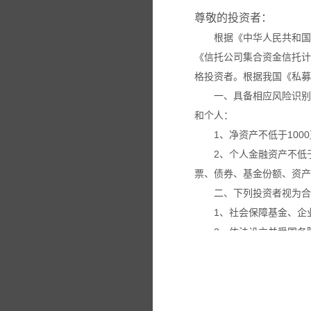
尊敬的投资者：
根据《中华人民共和国
《信托公司集合资金信托计
格投资者。根据我国《私募
一、具备相应风险识别
和个人：
1、净资产不低于100
2、个人金融资产不低
票、债券、基金份额、资产
二、下列投资者视为合
1、社会保障基金、企
2、依法设立并受国务
3、投资于所管理私募
4、中国证监会规定的
本网站所载的各种信息
议。投资者应仔细审阅相关