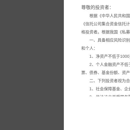
尊敬的投资者：
根据《中华人民共和国
《信托公司集合资金信托计
格投资者。根据我国《私募
一、具备相应风险识别
和个人：
1、净资产不低于100
2、个人金融资产不低
票、债券、基金份额、资产
二、下列投资者视为合
1、社会保障基金、企
2、依法设立并受国务
3、投资于所管理私募
4、中国证监会规定的
本网站所载的各种信息
议。投资者应仔细审阅相关