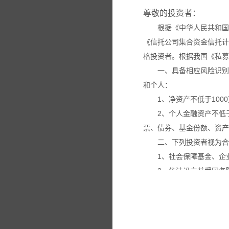
尊敬的投资者：
根据《中华人民共和国
《信托公司集合资金信托计
格投资者。根据我国《私募
一、具备相应风险识别
和个人：
1、净资产不低于100
2、个人金融资产不低
票、债券、基金份额、资产
二、下列投资者视为合
1、社会保障基金、企
2、依法设立并受国务
3、投资于所管理私募
4、中国证监会规定的
本网站所载的各种信息
议。投资者应仔细审阅相关