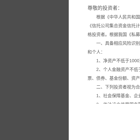
尊敬的投资者：
根据《中华人民共和国
《信托公司集合资金信托计
格投资者。根据我国《私募
一、具备相应风险识别
和个人：
1、净资产不低于100
2、个人金融资产不低
票、债券、基金份额、资产
二、下列投资者视为合
1、社会保障基金、企
2、依法设立并受国务
3、投资于所管理私募
4、中国证监会规定的
本网站所载的各种信息
议。投资者应仔细审阅相关