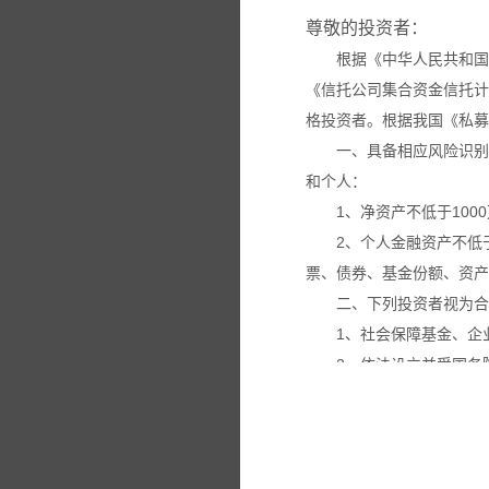
尊敬的投资者：
根据《中华人民共和国
《信托公司集合资金信托计
格投资者。根据我国《私募
一、具备相应风险识别
和个人：
1、净资产不低于100
2、个人金融资产不低
票、债券、基金份额、资产
二、下列投资者视为合
1、社会保障基金、企
2、依法设立并受国务
3、投资于所管理私募
4、中国证监会规定的
本网站所载的各种信息
议。投资者应仔细审阅相关