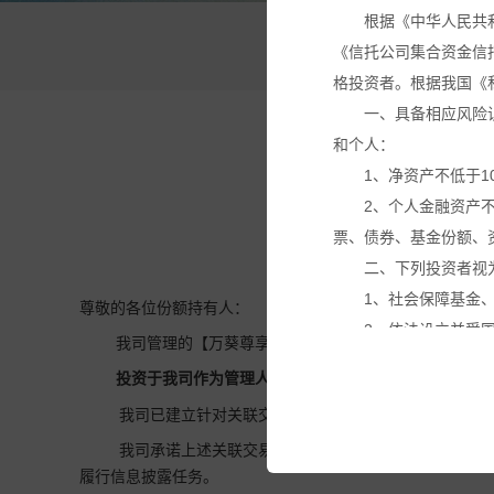
根据《中华人民共
万
《信托公司集合资金信
格投资者。根据我国《
一、具备相应风险
和个人：
1、净资产不低于1
2、个人金融资产
票、债券、基金份额、
二、下列投资者视
1、社会保障基金
尊敬的各位份额持有人：
2、依法设立并受
我司管理的【万葵尊享15号家族私募证券投资基金】拟
3、投资于所管理
投资于我司作为管理人的【万葵聚富湾168号家族私募
4、中国证监会规
我司已建立针对关联交易的特殊决策机制，已建立不得
本网站所载的各种
我司承诺上述关联交易事项不存在利益输送、内幕交易
议。投资者应仔细审阅
履行信息披露任务。
基金产品净值可能