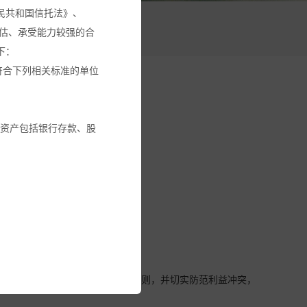
民共和国信托法》、
活动
估、承受能力较强的合
下：
符合下列相关标准的单位
融资产包括银行存款、股
交易回避机制。
金或其它投资工具的建
循本基金份额持有人利益优先的原则，并切实防范利益冲突，
建议。
全部投资金额。您应确保