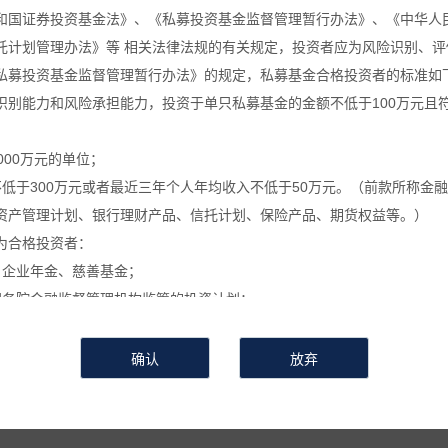
和国证券投资基金法》、《私募投资基金监督管理暂行办法》、《中华人
葵公告
万葵新闻
万葵分享
万葵
托计划管理办法》等 相关法律法规的有关规定，投资者应为风险识别、评
私募投资基金监督管理暂行办法》的规定，私募基金合格投资者的标准如
识别能力和风险承担能力，投资于单只私募基金的金额不低于100万元且
关于私募基金进行关联交易的告知函
000万元的单位；
时间：2023-03-01
来源 :
作者 :
浏览次数：824
不低于300万元或者最近三年个人年均收入不低于50万元。（前款所称金
资产管理计划、银行理财产品、信托计划、保险产品、期货权益等。）
关于私募基金进行关联交易的告知函
为合格投资者：
、企业年金、慈善基金；
国务院金融监督管理机构监管的投资计划；
按照本基金合同约定进行关联交易，具体事项为
私募基金的私募基金管理人及其从业人员；
证券投资基金】。
定的其他投资者。
利用关联交易进行利益输送、内幕交易和操作市场等违法违规活动的关联
信息和数据等仅供参考, 并不构成广告或销售要约, 或买入任何证券、基
或操作市场等违法违规活动，在运用本基金财产进行上述关联交易时，遵
相关金融产品的合同文件等以了解其风险因素, 或寻求专业的投资顾问的
会有较大的波动, 并可能在短时间内大幅下跌, 并造成投资者损失部分或