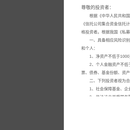
尊敬的投资者：
根据《中华人民共和国
《信托公司集合资金信托计
格投资者。根据我国《私募
一、具备相应风险识别
和个人：
1、净资产不低于100
2、个人金融资产不低
票、债券、基金份额、资产
二、下列投资者视为合
1、社会保障基金、企
2、依法设立并受国务
3、投资于所管理私募
4、中国证监会规定的
本网站所载的各种信息
议。投资者应仔细审阅相关