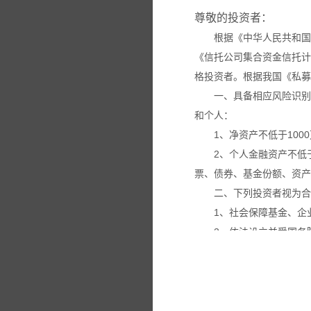
尊敬的投资者：
根据《中华人民共和国
《信托公司集合资金信托计
格投资者。根据我国《私募
一、具备相应风险识别
和个人：
1、净资产不低于100
2、个人金融资产不低
票、债券、基金份额、资产
二、下列投资者视为合
1、社会保障基金、企
2、依法设立并受国务
3、投资于所管理私募
4、中国证监会规定的
本网站所载的各种信息
议。投资者应仔细审阅相关