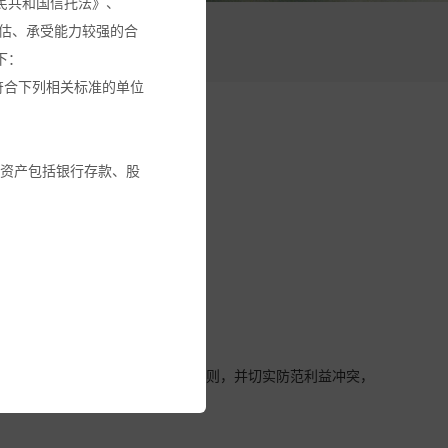
民共和国信托法》、
估、承受能力较强的合
活动
下：
符合下列相关标准的单位
融资产包括银行存款、股
交易回避机制。
金或其它投资工具的建
循本基金份额持有人利益优先的原则，并切实防范利益冲突，
建议。
全部投资金额。您应确保