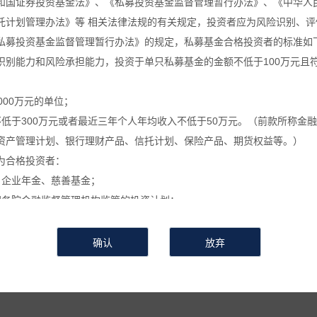
和国证券投资基金法》、《私募投资基金监督管理暂行办法》、《中华人
托计划管理办法》等 相关法律法规的有关规定，投资者应为风险识别、评
葵公告
万葵新闻
万葵分享
万葵
私募投资基金监督管理暂行办法》的规定，私募基金合格投资者的标准如
识别能力和风险承担能力，投资于单只私募基金的金额不低于100万元且
关于私募基金进行关联交易的告知函
000万元的单位；
不低于300万元或者最近三年个人年均收入不低于50万元。（前款所称金
时间：2023-11-02
来源 :
作者 :
浏览次数：650
资产管理计划、银行理财产品、信托计划、保险产品、期货权益等。）
关于私募基金进行关联交易的告知函
为合格投资者：
、企业年金、慈善基金；
按照本基金合同约定进行关联交易，具体事项为
国务院金融监督管理机构监管的投资计划；
私募基金的私募基金管理人及其从业人员；
证券投资基金】
。
定的其他投资者。
利用关联交易进行利益输送、内幕交易和操作市场等违法违规活动的关联
信息和数据等仅供参考, 并不构成广告或销售要约, 或买入任何证券、基
或操作市场等违法违规活动，在运用本基金财产进行上述关联交易时，遵
相关金融产品的合同文件等以了解其风险因素, 或寻求专业的投资顾问的
会有较大的波动, 并可能在短时间内大幅下跌, 并造成投资者损失部分或