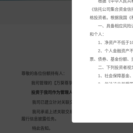
根据《中华人民共
《信托公司集合资金信
万
格投资者。根据我国《
一、具备相应风险
和个人：
1、净资产不低于1
2、个人金融资产
票、债券、基金份额、
二、下列投资者视
尊敬的各位份额持有人：
1、社会保障基金
我司管理的【万葵尊享21号家族私募证券投资基金】拟
2、依法设立并受
3、投资于所管理
投资于我司作为管理人的【万葵
聚富湾103号家族
私募
4、中国证监会规
我司已建立针对关联交易的特殊决策机制，已建立不得
本网站所载的各种
我司承诺上述关联交易事项不存在利益输送、内幕交易
议。投资者应仔细审阅
履行信息披露任务。
基金产品净值可能
特此告知。