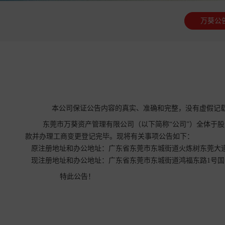
万葵公
本公司保证公告内容的真实、准确和完整，没有虚假记
东莞市万葵资产管理有限公司（以下简称
“公司”）全体
于股
款并办理工商变更登记完毕。现将有关事项公告
如下：
原注册地址和办公地址：广东省东莞市东城街道火炼树东莞大
现注
册地址和办公地址
：
广
东省东莞市东城街道鸿福东路
1号国
特此公告！