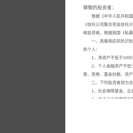
尊敬的投资者：
根据《中华人民共和国
《信托公司集合资金信托计
格投资者。根据我国《私募
一、具备相应风险识别
和个人：
1、净资产不低于100
2、个人金融资产不低
票、债券、基金份额、资产
二、下列投资者视为合
1、社会保障基金、企
2、依法设立并受国务
3、投资于所管理私募
4、中国证监会规定的
本网站所载的各种信息
议。投资者应仔细审阅相关