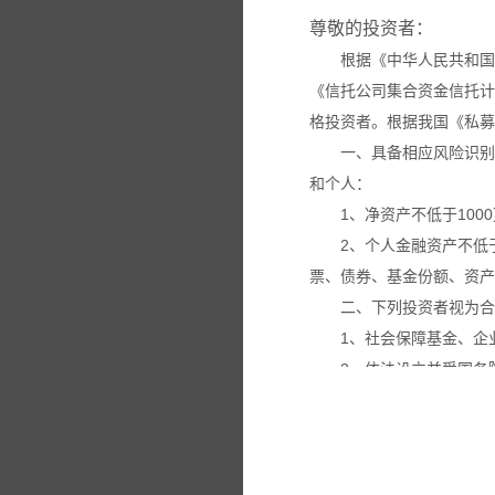
尊敬的投资者：
根据《中华人民共和国
《信托公司集合资金信托计
格投资者。根据我国《私募
一、具备相应风险识别
和个人：
1、净资产不低于100
2、个人金融资产不低
票、债券、基金份额、资产
二、下列投资者视为合
1、社会保障基金、企
2、依法设立并受国务
3、投资于所管理私募
4、中国证监会规定的
本网站所载的各种信息
议。投资者应仔细审阅相关