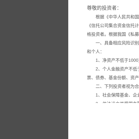
尊敬的投资者：
根据《中华人民共和国
《信托公司集合资金信托计
格投资者。根据我国《私募
一、具备相应风险识别
和个人：
1、净资产不低于100
2、个人金融资产不低
票、债券、基金份额、资产
二、下列投资者视为合
1、社会保障基金、企
2、依法设立并受国务
3、投资于所管理私募
4、中国证监会规定的
本网站所载的各种信息
议。投资者应仔细审阅相关