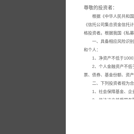
尊敬的投资者：
根据《中华人民共和国
《信托公司集合资金信托计
格投资者。根据我国《私募
一、具备相应风险识别
和个人：
1、净资产不低于100
2、个人金融资产不低
票、债券、基金份额、资产
二、下列投资者视为合
1、社会保障基金、企
2、依法设立并受国务
3、投资于所管理私募
4、中国证监会规定的
本网站所载的各种信息
议。投资者应仔细审阅相关