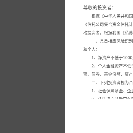
尊敬的投资者：
根据《中华人民共和国
《信托公司集合资金信托计
格投资者。根据我国《私募
一、具备相应风险识别
和个人：
1、净资产不低于100
2、个人金融资产不低
票、债券、基金份额、资产
二、下列投资者视为合
1、社会保障基金、企
2、依法设立并受国务
3、投资于所管理私募
4、中国证监会规定的
本网站所载的各种信息
议。投资者应仔细审阅相关