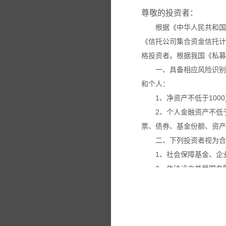
尊敬的投资者：
根据《中华人民共和国
《信托公司集合资金信托计
格投资者。根据我国《私募
一、具备相应风险识别
和个人：
1、净资产不低于100
2、个人金融资产不低
票、债券、基金份额、资产
二、下列投资者视为合
1、社会保障基金、企
2、依法设立并受国务
3、投资于所管理私募
4、中国证监会规定的
本网站所载的各种信息
议。投资者应仔细审阅相关