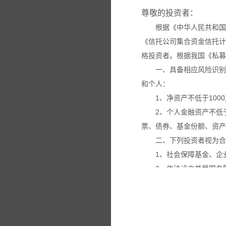
尊敬的投资者：
根据《中华人民共和国
《信托公司集合资金信托计
格投资者。根据我国《私募
一、具备相应风险识别
和个人：
1、净资产不低于100
2、个人金融资产不低
票、债券、基金份额、资产
二、下列投资者视为合
1、社会保障基金、企
2、依法设立并受国务
3、投资于所管理私募
4、中国证监会规定的
本网站所载的各种信息
议。投资者应仔细审阅相关