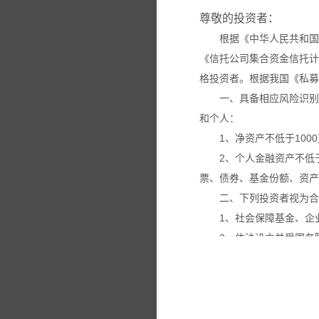
尊敬的投资者：
根据《中华人民共和国
《信托公司集合资金信托计
格投资者。根据我国《私募
一、具备相应风险识别
和个人：
1、净资产不低于100
2、个人金融资产不低
票、债券、基金份额、资产
二、下列投资者视为合
1、社会保障基金、企
2、依法设立并受国务
3、投资于所管理私募
4、中国证监会规定的
本网站所载的各种信息
议。投资者应仔细审阅相关