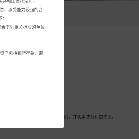
民共和国信托法》、
估、承受能力较强的合
活动
下：
符合下列相关标准的单位
融资产包括银行存款、股
交易回避机制。
金或其它投资工具的建
循本基金份额持有人利益优先的原则，并切实防范利益冲突，
建议。
全部投资金额。您应确保