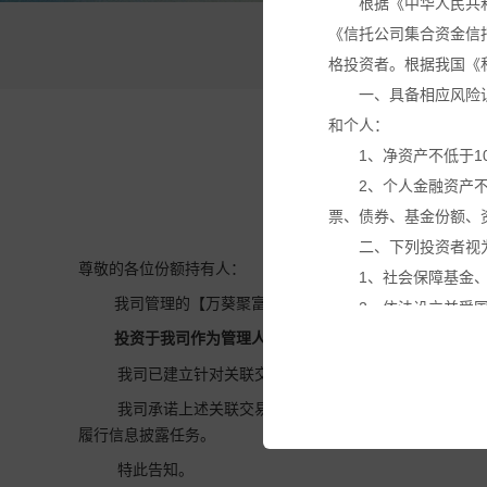
根据《中华人民共
《信托公司集合资金信
万
格投资者。根据我国《
一、具备相应风险
和个人：
1、净资产不低于1
2、个人金融资产
票、债券、基金份额、
二、下列投资者视
尊敬的各位份额持有人：
1、社会保障基金
我司管理的【万葵聚富湾23号家族私募证券投资基金】
2、依法设立并受
3、投资于所管理
投资于我司作为管理人的【
万葵聚富湾128号家族
私募
4、中国证监会规
我司已建立针对关联交易的特殊决策机制，已建立不得
本网站所载的各种
我司承诺上述关联交易事项不存在利益输送、内幕交易
议。投资者应仔细审阅
履行信息披露任务。
基金产品净值可能
特此告知。