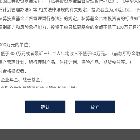
和国证券投资基金法》、《私募投资基金监督管理暂行办法》、《中华人
托计划管理办法》等 相关法律法规的有关规定，投资者应为风险识别、评
葵公告
万葵新闻
万葵分享
万葵
私募投资基金监督管理暂行办法》的规定，私募基金合格投资者的标准如
识别能力和风险承担能力，投资于单只私募基金的金额不低于100万元且
关于私募基金进行关联交易的告知函
000万元的单位；
不低于300万元或者最近三年个人年均收入不低于50万元。（前款所称金
时间：2024-04-30
来源 :
作者 :
浏览次数：654
资产管理计划、银行理财产品、信托计划、保险产品、期货权益等。）
关于私募基金进行关联交易的告知函
为合格投资者：
、企业年金、慈善基金；
拟按照本基金合同约定进行关联交易，具体事项为
国务院金融监督管理机构监管的投资计划；
私募基金的私募基金管理人及其从业人员；
证券投资基金
】
。
定的其他投资者。
利用关联交易进行利益输送、内幕交易和操作市场等违法违规活动的关联
信息和数据等仅供参考, 并不构成广告或销售要约, 或买入任何证券、基
或操作市场等违法违规活动，在运用本基金财产进行上述关联交易时，遵
相关金融产品的合同文件等以了解其风险因素, 或寻求专业的投资顾问的
会有较大的波动, 并可能在短时间内大幅下跌, 并造成投资者损失部分或