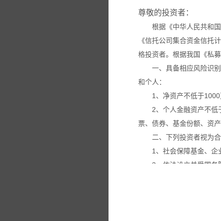
尊敬的投资者：
根据《中华人民共和国
《信托公司集合资金信托计
格投资者。根据我国《私募
一、具备相应风险识别
和个人：
1、净资产不低于100
2、个人金融资产不低
票、债券、基金份额、资产
二、下列投资者视为合
1、社会保障基金、企
2、依法设立并受国务
3、投资于所管理私募
4、中国证监会规定的
本网站所载的各种信息
议。投资者应仔细审阅相关