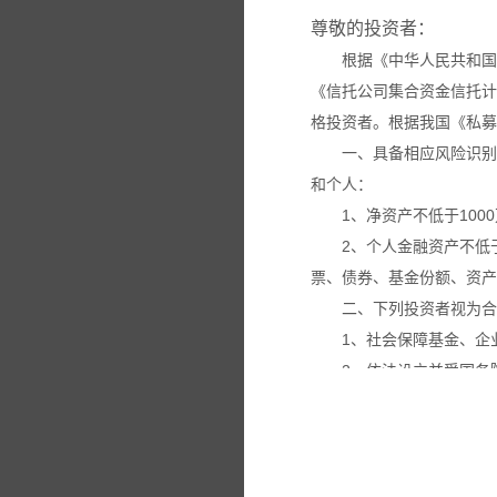
尊敬的投资者：
根据《中华人民共和国
《信托公司集合资金信托计
格投资者。根据我国《私募
一、具备相应风险识别
和个人：
1、净资产不低于100
2、个人金融资产不低
票、债券、基金份额、资产
二、下列投资者视为合
1、社会保障基金、企
2、依法设立并受国务
3、投资于所管理私募
4、中国证监会规定的
本网站所载的各种信息
议。投资者应仔细审阅相关