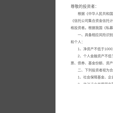
尊敬的投资者：
根据《中华人民共和国
《信托公司集合资金信托计
格投资者。根据我国《私募
一、具备相应风险识别
和个人：
1、净资产不低于100
2、个人金融资产不低
票、债券、基金份额、资产
二、下列投资者视为合
1、社会保障基金、企
2、依法设立并受国务
3、投资于所管理私募
4、中国证监会规定的
本网站所载的各种信息
议。投资者应仔细审阅相关