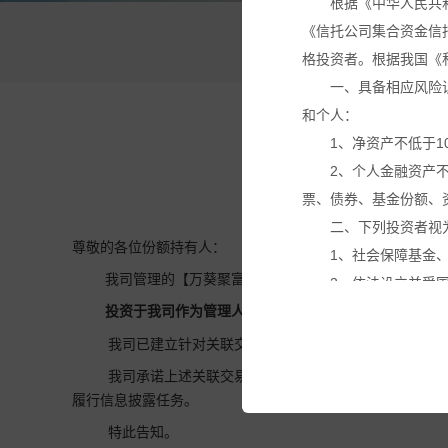
根据《中华人民共
《信托公司集合资金信
万
格投资者。根据我国《
一、具备相应风险
和个人：
1、净资产不低于1
2、个人金融资产
票、债券、基金份额、
二、下列投资者视
尊敬的各位份额持有人：
1、社会保障基金
我司管理的【万葵聚富湾96号家族私募证券投资基金】
2、依法设立并受
3、投资于所管理
投资于我司作为管理人的【
万葵尊享28号家族私募证券
4、中国证监会规
我司已建立针对关联交易的特殊决策机制，已建立不得
本网站所载的各种
我司承诺上述关联交易事项不存在利益输送、内幕交易
议。投资者应仔细审阅
履行信息披露任务。
基金产品净值可能
特此告知。