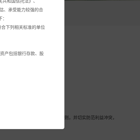
民共和国信托法》、
估、承受能力较强的合
活动
下：
符合下列相关标准的单位
融资产包括银行存款、股
交易回避机制。
金或其它投资工具的建
循本基金份额持有人利益优先的原则，并切实防范利益冲突，
建议。
全部投资金额。您应确保