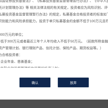
和国证券投资基金法》、《私募投资基金监督管理暂行办法》、《中华人
托计划管理办法》等 相关法律法规的有关规定，投资者应为风险识别、评
葵公告
万葵新闻
万葵分享
万葵
私募投资基金监督管理暂行办法》的规定，私募基金合格投资者的标准如
识别能力和风险承担能力，投资于单只私募基金的金额不低于100万元且
关于私募基金进行关联交易的告知函
000万元的单位；
不低于300万元或者最近三年个人年均收入不低于50万元。（前款所称金
时间：2025-08-28
来源 :
作者 :
浏览次数：583
资产管理计划、银行理财产品、信托计划、保险产品、期货权益等。）
关于私募基金进行关联交易的告知函
为合格投资者：
、企业年金、慈善基金；
拟按照本基金合同约定进行关联交易，具体事项为
国务院金融监督管理机构监管的投资计划；
私募基金的私募基金管理人及其从业人员；
投资
基金
】
。
定的其他投资者。
利用关联交易进行利益输送、内幕交易和操作市场等违法违规活动的关联
信息和数据等仅供参考, 并不构成广告或销售要约, 或买入任何证券、基
或操作市场等违法违规活动，在运用本基金财产进行上述关联交易时，遵
相关金融产品的合同文件等以了解其风险因素, 或寻求专业的投资顾问的
会有较大的波动, 并可能在短时间内大幅下跌, 并造成投资者损失部分或