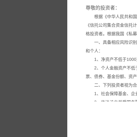
尊敬的投资者：
根据《中华人民共和国
《信托公司集合资金信托计
格投资者。根据我国《私募
一、具备相应风险识别
和个人：
1、净资产不低于100
2、个人金融资产不低
票、债券、基金份额、资产
二、下列投资者视为合
1、社会保障基金、企
2、依法设立并受国务
3、投资于所管理私募
4、中国证监会规定的
本网站所载的各种信息
议。投资者应仔细审阅相关