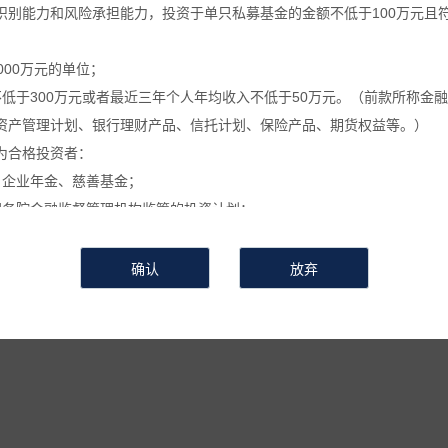
识别能力和风险承担能力，投资于单只私募基金的金额不低于100万元且
葵公告
万葵新闻
万葵分享
万葵
000万元的单位；
不低于300万元或者最近三年个人年均收入不低于50万元。（前款所称金
于万葵聚富湾2号家族私募证券投资基金分红
资产管理计划、银行理财产品、信托计划、保险产品、期货权益等。）
为合格投资者：
时间：2024-01-22
来源 :
作者 :
浏览次数：673
、企业年金、慈善基金；
国务院金融监督管理机构监管的投资计划；
私募基金的私募基金管理人及其从业人员；
简称“本基金”）的管理人，根据《万葵
聚富湾2号
家族私募证券投资基金
定的其他投资者。
信息和数据等仅供参考, 并不构成广告或销售要约, 或买入任何证券、基
相关金融产品的合同文件等以了解其风险因素, 或寻求专业的投资顾问的
会有较大的波动, 并可能在短时间内大幅下跌, 并造成投资者损失部分或
要。如有怀疑, 请咨询按中国内地法规注册的专业分析师的意见, 并要
。
其收益存在涨跌变动, 而过往的产品业绩数据并不预示其未来的表现, 投