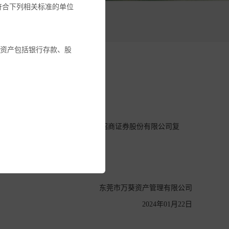
符合下列相关标准的单位
活动
融资产包括银行存款、股
公告
合同》的约定，经本基金的托管人招商证券股份有限公司复
金或其它投资工具的建
建议。
全部投资金额。您应确保
东莞市万葵资产管理有限公司
求其确认有关投资产品适
2024年01月22日
资者不应依赖本网站所提