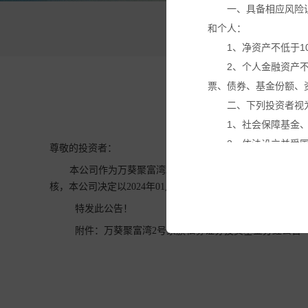
一、具备相应风险
和个人：
万
1、净资产不低于1
2、个人金融资产
关
票、债券、基金份额、
二、下列投资者视
1、社会保障基金
2、依法设立并受
尊敬的投资者：
3、投资于所管理
本公司作为万葵
聚富湾2号
家族私募证券投资基金（以下
4、中国证监会规
核，本公司决定以2024年01月19日为基准日进行收益分配。
本网站所载的各种
特发此公告！
议。投资者应仔细审阅
附件：
万葵聚富湾2号家族私募证券投资基金分红公告
基金产品净值可能
有关投资产品适合您的需
合并符合您的投资目标
投资产品的价格及