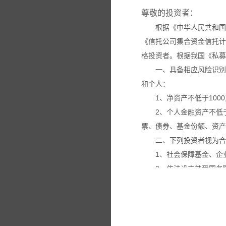
尊敬的投资者：
根据《中华人民共和国
《信托公司集合资金信托计
格投资者。根据我国《私募
一、具备相应风险识别
和个人：
1、净资产不低于100
2、个人金融资产不低
票、债券、基金份额、资产
二、下列投资者视为合
1、社会保障基金、企
2、依法设立并受国务
3、投资于所管理私募
4、中国证监会规定的
本网站所载的各种信息
议。投资者应仔细审阅相关