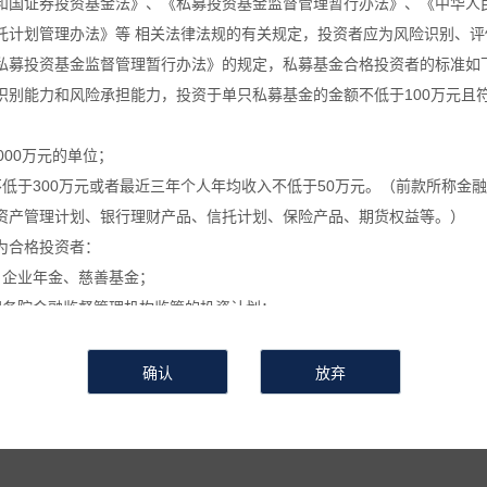
和国证券投资基金法》、《私募投资基金监督管理暂行办法》、《中华人
托计划管理办法》等 相关法律法规的有关规定，投资者应为风险识别、评
葵公告
万葵新闻
万葵分享
万葵
私募投资基金监督管理暂行办法》的规定，私募基金合格投资者的标准如
识别能力和风险承担能力，投资于单只私募基金的金额不低于100万元且
关于私募基金进行关联交易的告知函
000万元的单位；
不低于300万元或者最近三年个人年均收入不低于50万元。（前款所称金
时间：2024-04-17
来源 :
作者 :
浏览次数：619
资产管理计划、银行理财产品、信托计划、保险产品、期货权益等。）
关于私募基金进行关联交易的告知函
为合格投资者：
、企业年金、慈善基金；
按照本基金合同约定进行关联交易，具体事项为
国务院金融监督管理机构监管的投资计划；
私募基金的私募基金管理人及其从业人员；
证券投资基金
】
。
定的其他投资者。
利用关联交易进行利益输送、内幕交易和操作市场等违法违规活动的关联
信息和数据等仅供参考, 并不构成广告或销售要约, 或买入任何证券、基
或操作市场等违法违规活动，在运用本基金财产进行上述关联交易时，遵
相关金融产品的合同文件等以了解其风险因素, 或寻求专业的投资顾问的
会有较大的波动, 并可能在短时间内大幅下跌, 并造成投资者损失部分或