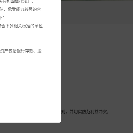
民共和国信托法》、
估、承受能力较强的合
活动
下：
符合下列相关标准的单位
融资产包括银行存款、股
交易回避机制。
金或其它投资工具的建
循本基金份额持有人利益优先的原则，并切实防范利益冲突，
建议。
全部投资金额。您应确保