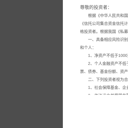
尊敬的投资者：
根据《中华人民共和国
《信托公司集合资金信托计
格投资者。根据我国《私募
一、具备相应风险识别
和个人：
1、净资产不低于100
2、个人金融资产不低
票、债券、基金份额、资产
二、下列投资者视为合
1、社会保障基金、企
2、依法设立并受国务
3、投资于所管理私募
4、中国证监会规定的
本网站所载的各种信息
议。投资者应仔细审阅相关