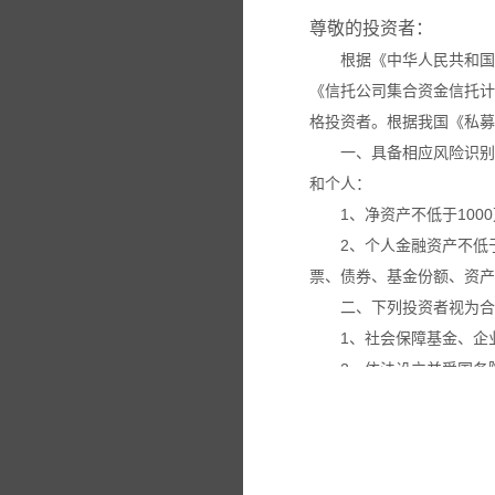
尊敬的投资者：
根据《中华人民共和国
《信托公司集合资金信托计
格投资者。根据我国《私募
一、具备相应风险识别
和个人：
1、净资产不低于100
2、个人金融资产不低
票、债券、基金份额、资产
二、下列投资者视为合
1、社会保障基金、企
2、依法设立并受国务
3、投资于所管理私募
4、中国证监会规定的
本网站所载的各种信息
议。投资者应仔细审阅相关