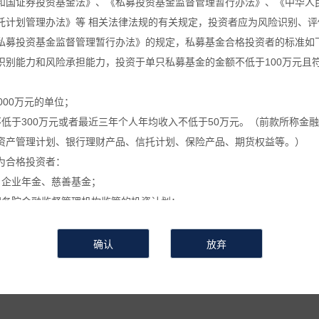
和国证券投资基金法》、《私募投资基金监督管理暂行办法》、《中华人
托计划管理办法》等 相关法律法规的有关规定，投资者应为风险识别、评
葵公告
万葵新闻
万葵分享
万葵
私募投资基金监督管理暂行办法》的规定，私募基金合格投资者的标准如
识别能力和风险承担能力，投资于单只私募基金的金额不低于100万元且
关于私募基金进行关联交易的告知函
000万元的单位；
不低于300万元或者最近三年个人年均收入不低于50万元。（前款所称金
时间：2025-07-17
来源 :
作者 :
浏览次数：623
资产管理计划、银行理财产品、信托计划、保险产品、期货权益等。）
关于私募基金进行关联交易的告知函
为合格投资者：
、企业年金、慈善基金；
按照本基金合同约定进行关联交易，具体事项为
国务院金融监督管理机构监管的投资计划；
私募基金的私募基金管理人及其从业人员；
基金
】
。
定的其他投资者。
利用关联交易进行利益输送、内幕交易和操作市场等违法违规活动的关联
信息和数据等仅供参考, 并不构成广告或销售要约, 或买入任何证券、基
或操作市场等违法违规活动，在运用本基金财产进行上述关联交易时，遵
相关金融产品的合同文件等以了解其风险因素, 或寻求专业的投资顾问的
会有较大的波动, 并可能在短时间内大幅下跌, 并造成投资者损失部分或