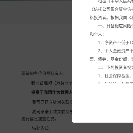
根据《中华人民共
《信托公司集合资金信
万
格投资者。根据我国《
一、具备相应风险
和个人：
1、净资产不低于1
2、个人金融资产
票、债券、基金份额、
二、下列投资者视
尊敬的各位份额持有人：
1、社会保障基金
我司管理的【万葵尊享35号家族私募证券投资基金】拟
2、依法设立并受
3、投资于所管理
投资于我司作为管理人的【
万葵稳健6号私募证券投资
4、中国证监会规
我司已建立针对关联交易的特殊决策机制，已建立不得
本网站所载的各种
我司承诺上述关联交易事项不存在利益输送、内幕交易
议。投资者应仔细审阅
履行信息披露任务。
基金产品净值可能
特此告知。