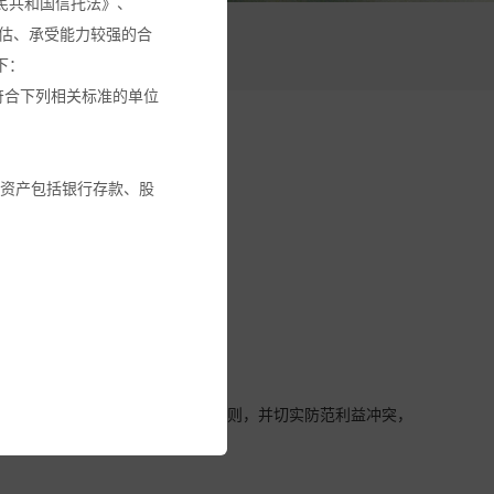
民共和国信托法》、
估、承受能力较强的合
活动
下：
符合下列相关标准的单位
融资产包括银行存款、股
交易回避机制。
金或其它投资工具的建
循本基金份额持有人利益优先的原则，并切实防范利益冲突，
建议。
全部投资金额。您应确保