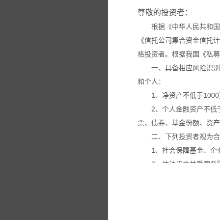
尊敬的投资者：
根据《中华人民共和国
《信托公司集合资金信托计
格投资者。根据我国《私募
一、具备相应风险识别
和个人：
1、净资产不低于100
2、个人金融资产不低
票、债券、基金份额、资产
二、下列投资者视为合
1、社会保障基金、企
2、依法设立并受国务
3、投资于所管理私募
4、中国证监会规定的
本网站所载的各种信息
议。投资者应仔细审阅相关