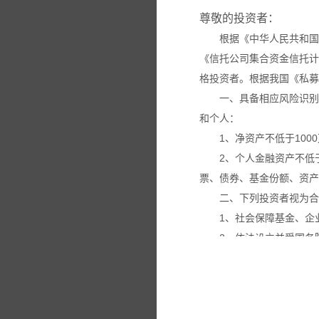
尊敬的投资者：
根据《中华人民共和国
《信托公司集合资金信托计
格投资者。根据我国《私募
一、具备相应风险识别
和个人：
1、净资产不低于100
2、个人金融资产不低
票、债券、基金份额、资产
二、下列投资者视为合
1、社会保障基金、企
2、依法设立并受国务
3、投资于所管理私募
4、中国证监会规定的
本网站所载的各种信息
议。投资者应仔细审阅相关