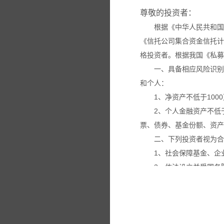
尊敬的投资者：
根据《中华人民共和国
《信托公司集合资金信托计
格投资者。根据我国《私募
一、具备相应风险识别
和个人：
1、净资产不低于100
2、个人金融资产不低
票、债券、基金份额、资产
二、下列投资者视为合
1、社会保障基金、企
2、依法设立并受国务
3、投资于所管理私募
4、中国证监会规定的
本网站所载的各种信息
议。投资者应仔细审阅相关