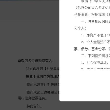
根据《中华人民共
《信托公司集合资金信
万
格投资者。根据我国《
一、具备相应风险
和个人：
1、净资产不低于1
2、个人金融资产
票、债券、基金份额、
二、下列投资者视
尊敬的各位份额持有人：
1、社会保障基金
我司管理的【万葵尊享10号私募证券投资基金】拟按照
2、依法设立并受
3、投资于所管理
投资于我司作为管理人的【
万葵聚富湾128号家族
私募
4、中国证监会规
我司已建立针对关联交易的特殊决策机制，已建立不得
本网站所载的各种
我司承诺上述关联交易事项不存在利益输送、内幕交易
议。投资者应仔细审阅
履行信息披露任务。
基金产品净值可能
特此告知。