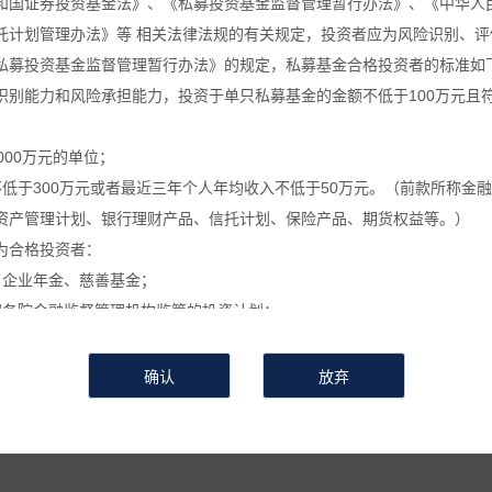
和国证券投资基金法》、《私募投资基金监督管理暂行办法》、《中华人
托计划管理办法》等 相关法律法规的有关规定，投资者应为风险识别、评
葵公告
万葵新闻
万葵分享
万葵
私募投资基金监督管理暂行办法》的规定，私募基金合格投资者的标准如
识别能力和风险承担能力，投资于单只私募基金的金额不低于100万元且
关于私募基金进行关联交易的告知函
000万元的单位；
不低于300万元或者最近三年个人年均收入不低于50万元。（前款所称金
时间：2024-05-14
来源 :
作者 :
浏览次数：800
资产管理计划、银行理财产品、信托计划、保险产品、期货权益等。）
关于私募基金进行关联交易的告知函
为合格投资者：
、企业年金、慈善基金；
本基金合同约定进行关联交易，具体事项为
国务院金融监督管理机构监管的投资计划；
私募基金的私募基金管理人及其从业人员；
证券投资基金
】
。
定的其他投资者。
利用关联交易进行利益输送、内幕交易和操作市场等违法违规活动的关联
信息和数据等仅供参考, 并不构成广告或销售要约, 或买入任何证券、基
或操作市场等违法违规活动，在运用本基金财产进行上述关联交易时，遵
相关金融产品的合同文件等以了解其风险因素, 或寻求专业的投资顾问的
会有较大的波动, 并可能在短时间内大幅下跌, 并造成投资者损失部分或