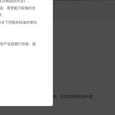
民共和国信托法》、
估、承受能力较强的合
活动
下：
符合下列相关标准的单位
融资产包括银行存款、股
交易回避机制。
金或其它投资工具的建
循本基金份额持有人利益优先的原则，并切实防范利益冲突，
建议。
全部投资金额。您应确保