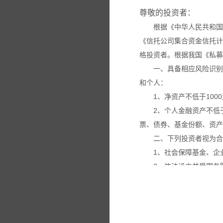
尊敬的投资者：
根据《中华人民共和国
《信托公司集合资金信托计
格投资者。根据我国《私募
一、具备相应风险识别
和个人：
1、净资产不低于100
2、个人金融资产不低
票、债券、基金份额、资产
二、下列投资者视为合
1、社会保障基金、企
2、依法设立并受国务
3、投资于所管理私募
4、中国证监会规定的
本网站所载的各种信息
议。投资者应仔细审阅相关