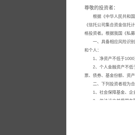
尊敬的投资者：
根据《中华人民共和国
《信托公司集合资金信托计
格投资者。根据我国《私募
一、具备相应风险识别
和个人：
1、净资产不低于100
2、个人金融资产不低
票、债券、基金份额、资产
二、下列投资者视为合
1、社会保障基金、企
2、依法设立并受国务
3、投资于所管理私募
4、中国证监会规定的
本网站所载的各种信息
议。投资者应仔细审阅相关