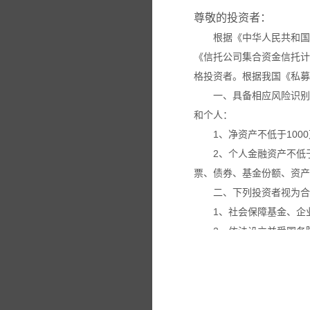
尊敬的投资者：
根据《中华人民共和国
《信托公司集合资金信托计
格投资者。根据我国《私募
一、具备相应风险识别
和个人：
1、净资产不低于100
2、个人金融资产不低
票、债券、基金份额、资产
二、下列投资者视为合
1、社会保障基金、企
2、依法设立并受国务
3、投资于所管理私募
4、中国证监会规定的
本网站所载的各种信息
议。投资者应仔细审阅相关